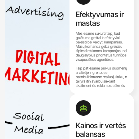
Efektyvumas ir
mastas
Mes esame sukurti taip, kad
galėtume greitai ir efektyviai
paleisti bei valdyti kampanijas.
Mūsų komanda geba greičiau
išplėsti reklamos kampanijas, nei
daugialypius prioritetus turinčios
visapusiškos agentūros.
Taip pat esame puikūs duomenų
analizėje ir greituose
patobulinimuose realiuoju laiku, o
tai yra itin svarbu siekiant
skaitmeninės reklamos sėkmės
Kainos ir vertės
balansas