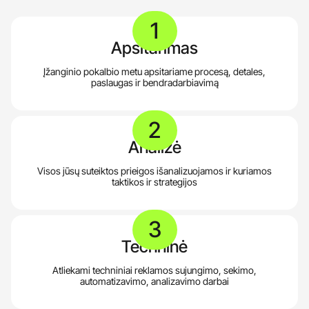
1
Apsitarimas
Įžanginio pokalbio metu apsitariame procesą, detales,
paslaugas ir bendradarbiavimą
2
Analizė
Visos jūsų suteiktos prieigos išanalizuojamos ir kuriamos
taktikos ir strategijos
3
Techninė
Atliekami techniniai reklamos sujungimo, sekimo,
automatizavimo, analizavimo darbai