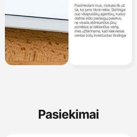
Pasirinkdami mus, mokate tik už
tai, ko jums tikrai reikia. Skirtingai
nuo visapusiškų agentūrų, kurios
dažnai siūlo paslaugų paketus,
ne visada atitinkančius jūsų
poreikius ar teikiančius vertę,
mes užtikriname, kad kiekvienas
centas būtų investuotas tikslingai
Pasiekimai