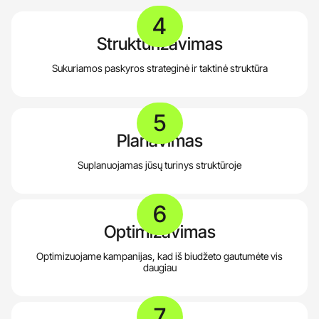
4
Struktūrizavimas
Sukuriamos paskyros strateginė ir taktinė struktūra
5
Planavimas
Suplanuojamas jūsų turinys struktūroje
6
Optimizavimas
Optimizuojame kampanijas, kad iš biudžeto gautumėte vis
daugiau
7