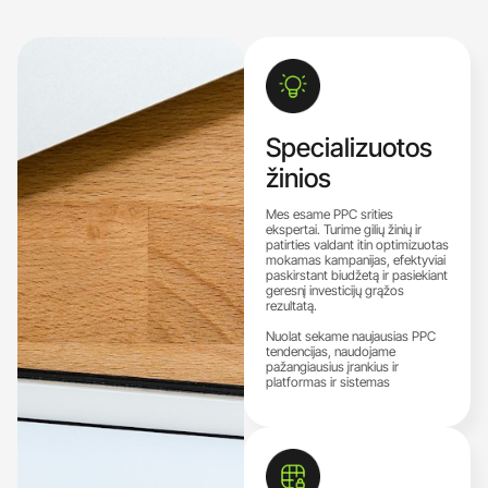
Specializuotos
žinios
Mes esame PPC srities
ekspertai. Turime gilių žinių ir
patirties valdant itin optimizuotas
mokamas kampanijas, efektyviai
paskirstant biudžetą ir pasiekiant
geresnį investicijų grąžos
rezultatą.
Nuolat sekame naujausias PPC
tendencijas, naudojame
pažangiausius įrankius ir
platformas ir sistemas