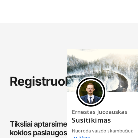
Registruokitės
Tiksliai aptarsime
kokios paslaugos,