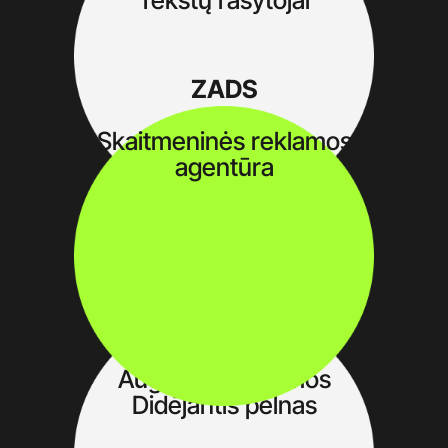
ZADS
Skaitmeninės reklamos
agentūra
Jūsų įmonė
Augančios pajamos
Didėjantis pelnas