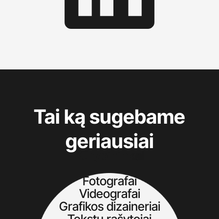
Tai ką sugebame
geriausiai
Kūrybininkai
Fotografai
Videografai
Grafikos dizaineriai
Tekstų rašytojai