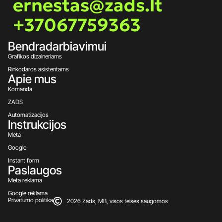
ernestas@zads.lt
+37067759363
Bendradarbiavimui
Grafikos dizaineriams
Rinkodaros asistentams
Apie mus
Komanda
ZADS
Automatizacijos
Instrukcijos
Meta
Google
Instant form
Paslaugos
Meta reklama
Google reklama
Privatumo politika
2026 Zads, MB, visos teisės saugomos